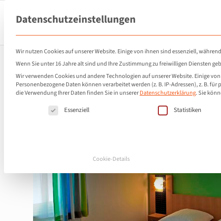
Datenschutzeinstellungen
Wir nutzen Cookies auf unserer Website. Einige von ihnen sind essenziell, während
Wenn Sie unter 16 Jahre alt sind und Ihre Zustimmung zu freiwilligen Diensten g
Wir verwenden Cookies und andere Technologien auf unserer Website. Einige von i
Personenbezogene Daten können verarbeitet werden (z. B. IP-Adressen), z. B. für 
die Verwendung Ihrer Daten finden Sie in unserer
Datenschutzerklärung
.
Sie könn
Es folgt eine Liste der Service-Gruppen, für d
Essenziell
Statistiken
Cookie-Details