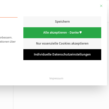
Mit dies
rlebnis
Wellness
Anfrage
Jetzt buchen
Speichern
Alle akzeptieren - Danke ♥
erbessern.
ationen über
Nur essenzielle Cookies akzeptieren
e Service-Gruppe ist essenziell und kann nicht abg
Individuelle Datenschutzeinstellungen
Impressum