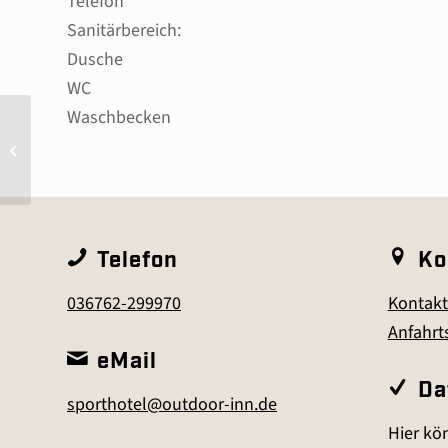
Telefon
Sanitärbereich:
Dusche
WC
Waschbecken
Apartment: Wandern
Telefon
Ko
036762-299970
Kontakt
Anfahrt
eMail
Da
sporthotel@outdoor-inn.de
Hier kön