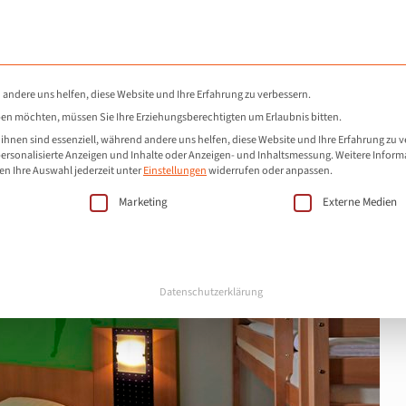
Willkommen
Hotel
Restaurant
E
 andere uns helfen, diese Website und Ihre Erfahrung zu verbessern.
eben möchten, müssen Sie Ihre Erziehungsberechtigten um Erlaubnis bitten.
hnen sind essenziell, während andere uns helfen, diese Website und Ihre Erfahrung zu v
personalisierte Anzeigen und Inhalte oder Anzeigen- und Inhaltsmessung.
Weitere Inform
en Ihre Auswahl jederzeit unter
Einstellungen
widerrufen oder anpassen.
ie eine Einwilligung erteilt werden kann. Die erst
Marketing
Externe Medien
Datenschutzerklärung