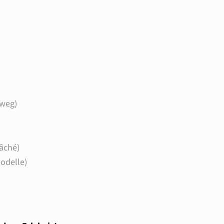
weg)
âché)
modelle)