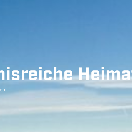
nisreiche Heima
ben